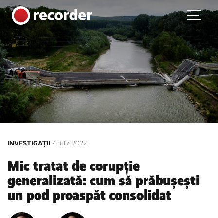
Main Navigation
Skip to content
INVESTIGAȚII
4 iulie 2022
Mic tratat de corupție
generalizată: cum să prăbușești
un pod proaspăt consolidat