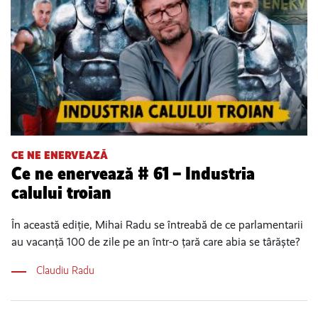
CE NE ENERVEAZĂ
Ce ne enervează # 61 – Industria
calului troian
În această ediție, Mihai Radu se întreabă de ce parlamentarii
au vacanță 100 de zile pe an într-o țară care abia se târăște?
Claudiu Radu