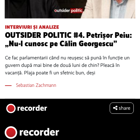
INTERVIURI ȘI ANALIZE
OUTSIDER POLITIC #4. Petrișor Peiu:
„Nu-l cunosc pe Călin Georgescu”
Ce fac parlamentarii când nu reușesc să pună în funcție un
guvern după mai bine de două luni de chin? Pleacă în
vacanță. Plaja poate fi un sfetnic bun, deși
Sebastian Zachmann
share