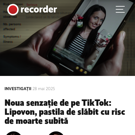
Main Navigation
Skip to content
INVESTIGAȚII
28 mai 2025
Noua senzație de pe TikTok:
Lipovon, pastila de slăbit cu risc
de moarte subită