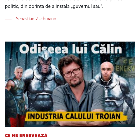
politic, din dorința de a instala „guvernul său”.
Sebastian Zachmann
CE NE ENERVEAZĂ