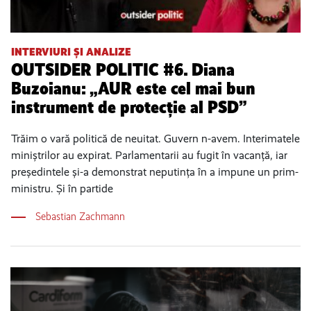
INTERVIURI ȘI ANALIZE
OUTSIDER POLITIC #6. Diana
Buzoianu: „AUR este cel mai bun
instrument de protecție al PSD”
Trăim o vară politică de neuitat. Guvern n-avem. Interimatele
miniștrilor au expirat. Parlamentarii au fugit în vacanță, iar
președintele și-a demonstrat neputința în a impune un prim-
ministru. Și în partide
Sebastian Zachmann