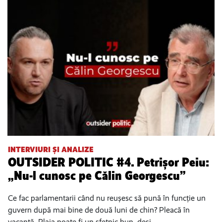
INTERVIURI ȘI ANALIZE
OUTSIDER POLITIC #4. Petrișor Peiu:
„Nu-l cunosc pe Călin Georgescu”
Ce fac parlamentarii când nu reușesc să pună în funcție un
guvern după mai bine de două luni de chin? Pleacă în
vacanță. Plaja poate fi un sfetnic bun, deși