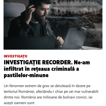
INVESTIGAȚII
INVESTIGAȚIE RECORDER. Ne-am
infiltrat în rețeaua criminală a
pastilelor-minune
Un fenomen extrem de grav se derulează în tăcere pe
teritoriul României, afectându-i chiar pe cei mai vulnerabili
dintre noi. România are milioane de bolnavi cronici, iar
acești oameni sunt