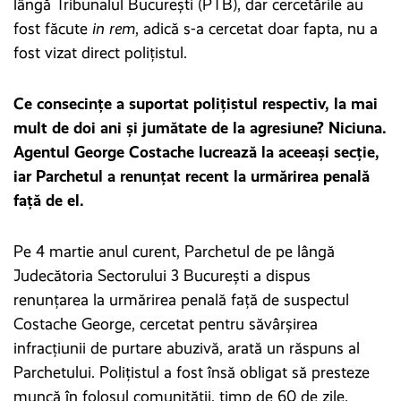
lângă Tribunalul București (PTB), dar cercetările au
fost făcute
in rem
, adică s-a cercetat doar fapta, nu a
fost vizat direct polițistul.
Ce consecințe a suportat polițistul respectiv, la mai
mult de doi ani și jumătate de la agresiune? Niciuna.
Agentul George Costache lucrează la aceeași secție,
iar Parchetul a renunțat recent la urmărirea penală
față de el.
Pe 4 martie anul curent, Parchetul de pe lângă
Judecătoria Sectorului 3 Bucureşti a dispus
renunțarea la urmărirea penală faţă de suspectul
Costache George, cercetat pentru săvârşirea
infracţiunii de purtare abuzivă, arată un răspuns al
Parchetului. Polițistul a fost însă obligat să presteze
muncă în folosul comunității, timp de 60 de zile.