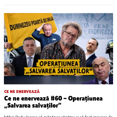
CE NE ENERVEAZĂ
Ce ne enervează #60 – Operațiunea
„Salvarea salvaților”