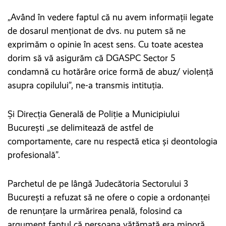
„Având în vedere faptul că nu avem informații legate
de dosarul menționat de dvs. nu putem să ne
exprimăm o opinie în acest sens. Cu toate acestea
dorim să vă asigurăm că DGASPC Sector 5
condamnă cu hotărâre orice formă de abuz/ violență
asupra copilului”, ne-a transmis intituția.
Și Direcția Generală de Poliție a Municipiului
Bucureşti „se delimitează de astfel de
comportamente, care nu respectă etica și deontologia
profesională”.
Parchetul de pe lângă Judecătoria Sectorului 3
Bucureşti a refuzat să ne ofere o copie a ordonanței
de renunțare la urmărirea penală, folosind ca
argument faptul că persoana vătămată era minoră.