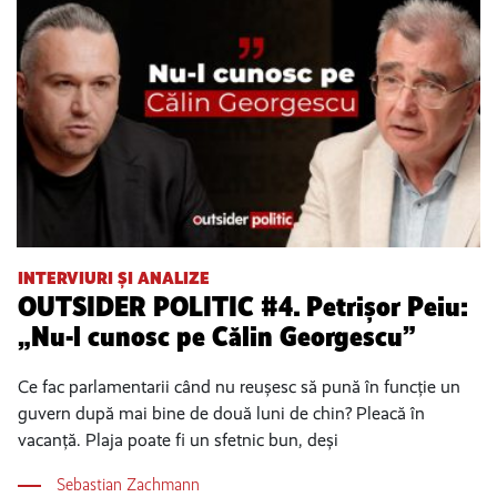
INTERVIURI ȘI ANALIZE
OUTSIDER POLITIC #4. Petrișor Peiu:
„Nu-l cunosc pe Călin Georgescu”
Ce fac parlamentarii când nu reușesc să pună în funcție un
guvern după mai bine de două luni de chin? Pleacă în
vacanță. Plaja poate fi un sfetnic bun, deși
Sebastian Zachmann