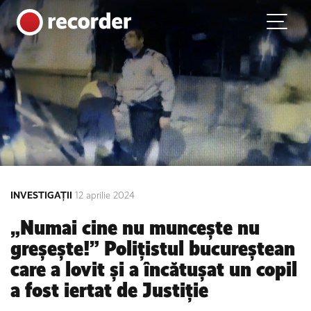
Main Navigation
Skip to content
INVESTIGAȚII
12 aprilie 2024
„Numai cine nu muncește nu
greșește!” Polițistul bucureștean
care a lovit și a încătușat un copil
a fost iertat de Justiție