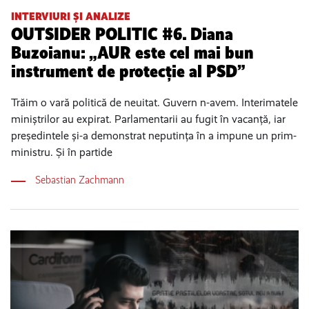
INTERVIURI ȘI ANALIZE
OUTSIDER POLITIC #6. Diana
Buzoianu: „AUR este cel mai bun
instrument de protecție al PSD”
Trăim o vară politică de neuitat. Guvern n-avem. Interimatele
miniștrilor au expirat. Parlamentarii au fugit în vacanță, iar
președintele și-a demonstrat neputința în a impune un prim-
ministru. Și în partide
Sebastian Zachmann