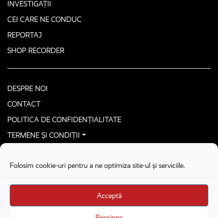
INVESTIGAȚII
CEI CARE NE CONDUC
REPORTAJ
SHOP RECORDER
DESPRE NOI
CONTACT
POLITICA DE CONFIDENȚIALITATE
TERMENE ȘI CONDIȚII
CONTACTEAZĂ-NE SECURIZAT
Folosim cookie-uri pentru a ne optimiza site-ul și serviciile.
COPYRIGHT © 2026. ALL RIGHTS RESERVED
proudly developed by
Homemade guys
Acceptă
proudly developed by
Stega creative
Brandul Recorder e operat de Asociația Recorder Community, sub licența SC
Respinge