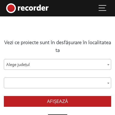
Main Navigation
Skip to content
Vezi ce proiecte sunt în desfășurare în localitatea
ta
Alege județul
AFIȘEAZĂ