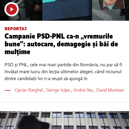
REPORTAJ
Campanie PSD-PNL ca-n „vremurile
bune”: autocare, demagogie și băi de
mulțime
PSD și PNL, cele mai mari partide din România, nu par să fi
învățat mare lucru din lecția ultimelor alegeri, când niciunul
dintre candidații lor n-a reușit să ajungă în
Ciprian Ranghel
,
George Vulpe
,
Andrei Ilieș
,
David Muntean