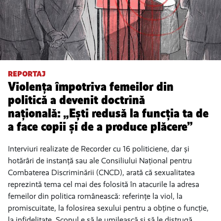
REPORTAJ
Violența împotriva femeilor din
politică a devenit doctrină
națională: „Ești redusă la funcția ta de
a face copii și de a produce plăcere”
Interviuri realizate de Recorder cu 16 politiciene, dar și
hotărâri de instanță sau ale Consiliului Național pentru
Combaterea Discriminării (CNCD), arată că sexualitatea
reprezintă tema cel mai des folosită în atacurile la adresa
femeilor din politica românească: referințe la viol, la
promiscuitate, la folosirea sexului pentru a obține o funcție,
la infidelitate. Scopul e să le umilească și să le distrugă