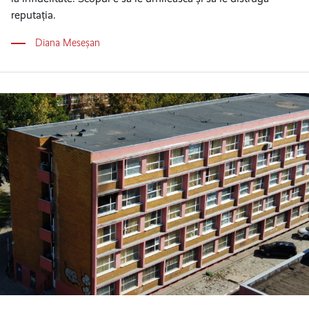
reputația.
Diana Meseșan