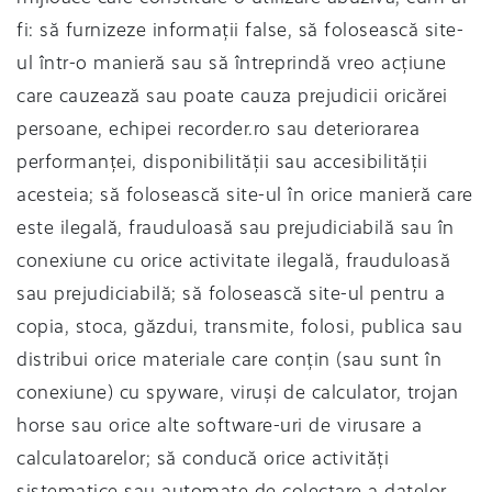
fi: să furnizeze informații false, să folosească site-
ul într-o manieră sau să întreprindă vreo acțiune
care cauzează sau poate cauza prejudicii oricărei
persoane, echipei recorder.ro sau deteriorarea
performanței, disponibilității sau accesibilității
acesteia; să folosească site-ul în orice manieră care
este ilegală, frauduloasă sau prejudiciabilă sau în
conexiune cu orice activitate ilegală, frauduloasă
sau prejudiciabilă; să folosească site-ul pentru a
copia, stoca, găzdui, transmite, folosi, publica sau
distribui orice materiale care conțin (sau sunt în
conexiune) cu spyware, viruși de calculator, trojan
horse sau orice alte software-uri de virusare a
calculatoarelor; să conducă orice activități
sistematice sau automate de colectare a datelor