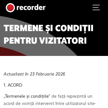
Main Navigation
Skip to content
TERMENE ȘI CONDIȚII
PENTRU VIZITATORI
Actualizat în 23 Februarie 2026
1. ACORD
„Termenele și condițiile”
de față reprezintă un
acord de voință intervenit între utilizatorul site-