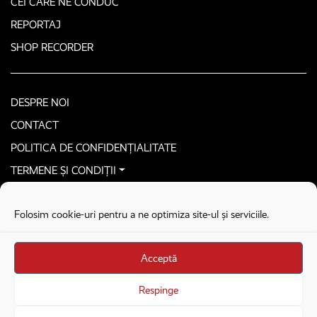
CEI CARE NE CONDUC
REPORTAJ
SHOP RECORDER
DESPRE NOI
CONTACT
POLITICA DE CONFIDENȚIALITATE
TERMENE ȘI CONDIȚII
CONTACTEAZĂ-NE SECURIZAT
Folosim cookie-uri pentru a ne optimiza site-ul și serviciile.
COPYRIGHT © 2026. ALL RIGHTS RESERVED
proudly developed by
Homemade guys
Acceptă
proudly developed by
Stega creative
Brandul Recorder e operat de Asociația Recorder Community, sub licența SC
Respinge
Harfa Online Publishing SRL.