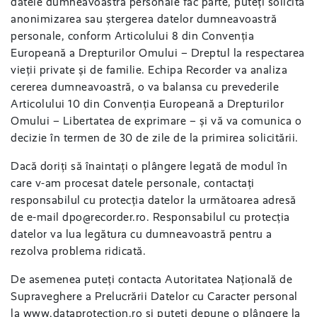
datele dumneavoastră personale fac parte, puteți solicita
anonimizarea sau ștergerea datelor dumneavoastră
personale, conform Articolului 8 din Convenția
Europeană a Drepturilor Omului – Dreptul la respectarea
vieții private și de familie. Echipa Recorder va analiza
cererea dumneavoastră, o va balansa cu prevederile
Articolului 10 din Convenția Europeană a Drepturilor
Omului – Libertatea de exprimare – și vă va comunica o
decizie în termen de 30 de zile de la primirea solicitării.
Dacă doriți să înaintați o plângere legată de modul în
care v-am procesat datele personale, contactați
responsabilul cu protecția datelor la următoarea adresă
de e-mail
dpo@recorder.ro
. Responsabilul cu protecția
datelor va lua legătura cu dumneavoastră pentru a
rezolva problema ridicată.
De asemenea puteți contacta Autoritatea Națională de
Supraveghere a Prelucrării Datelor cu Caracter personal
la
www.dataprotection.ro
și puteți depune o plângere la