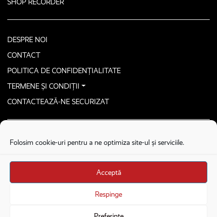
SHOP RECORDER
DESPRE NOI
CONTACT
POLITICA DE CONFIDENȚIALITATE
TERMENE ȘI CONDIȚII
CONTACTEAZĂ-NE SECURIZAT
COPYRIGHT © 2026. ALL RIGHTS RESERVED
proudly developed by
Homemade guys
Folosim cookie-uri pentru a ne optimiza site-ul și serviciile.
proudly developed by
Stega creative
Acceptă
Brandul Recorder e operat de Asociația Recorder
Community, sub licența SC Harfa Online Publishing SRL.
Respinge
Veniturile din donații sunt administrate de Asociația
Recorder Community
Preferințe