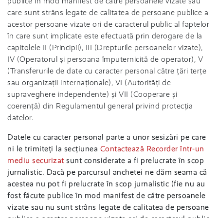
publice în mod manifest de către persoanele vizate sau
care sunt strâns legate de calitatea de persoane publice a
acestor persoane vizate ori de caracterul public al faptelor
în care sunt implicate este efectuată prin derogare de la
capitolele II (Principii), III (Drepturile persoanelor vizate),
IV (Operatorul și persoana împuternicită de operator), V
(Transferurile de date cu caracter personal către țări terțe
sau organizații internaționale), VI (Autorități de
supraveghere independente) și VII (Cooperare și
coerență) din Regulamentul general privind protecția
datelor.
Datele cu caracter personal parte a unor sesizări pe care
ni le trimiteți la secțiunea
Contactează Recorder într-un
mediu securizat
sunt considerate a fi prelucrate în scop
jurnalistic. Dacă pe parcursul anchetei ne dăm seama că
acestea nu pot fi prelucrate în scop jurnalistic (fie nu au
fost făcute publice în mod manifest de către persoanele
vizate sau nu sunt strâns legate de calitatea de persoane