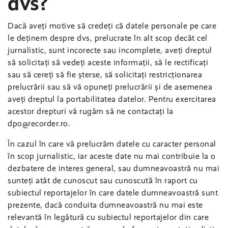
dvs?
Dacă aveți motive să credeți că datele personale pe care
le deținem despre dvs, prelucrate în alt scop decât cel
jurnalistic, sunt incorecte sau incomplete, aveți dreptul
să solicitați să vedeți aceste informații, să le rectificați
sau să cereți să fie șterse, să solicitați restricționarea
prelucrării sau să vă opuneți prelucrării și de asemenea
aveți dreptul la portabilitatea datelor. Pentru exercitarea
acestor drepturi vă rugăm să ne contactați la
dpo@recorder.ro
.
În cazul în care vă prelucrăm datele cu caracter personal
în scop jurnalistic, iar aceste date nu mai contribuie la o
dezbatere de interes general, sau dumneavoastră nu mai
sunteți atât de cunoscut sau cunoscută în raport cu
subiectul reportajelor în care datele dumneavoastră sunt
prezente, dacă conduita dumneavoastră nu mai este
relevantă în legătură cu subiectul reportajelor din care