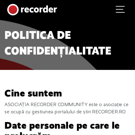
Main Navigation
Skip to content
POLITICA DE
CONFIDENȚIALITATE
Cine suntem
ASOCIAȚIA RECORDER COMMUNITY este o asociație ce
se ocupă cu gestiunea portalului de știri RECORDER.RO
Date personale pe care le