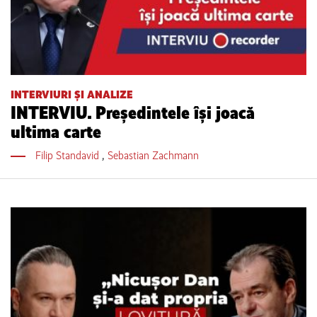
INTERVIURI ȘI ANALIZE
INTERVIU. Președintele își joacă
ultima carte
Filip Standavid
,
Sebastian Zachmann