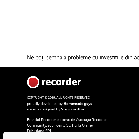
Ne poți semnala probleme cu investițiile din ace
COPYRIGHT © 2026. ALL RIGHTS RESERVED
proudly developed by
Homemade guys
website designed by
Stega creative
Brandul Recorder e operat de Asociația Recorder
Community, sub licența SC Harfa Online
Publishing SRL.