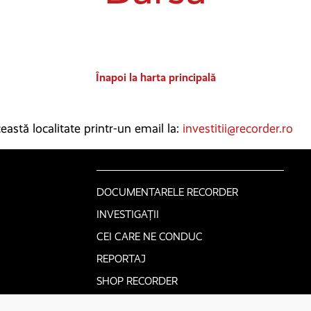
Înapoi la harta principală
astă localitate printr-un email la:
investitii@recorder.ro
DOCUMENTARELE RECORDER
INVESTIGAȚII
CEI CARE NE CONDUC
REPORTAJ
SHOP RECORDER