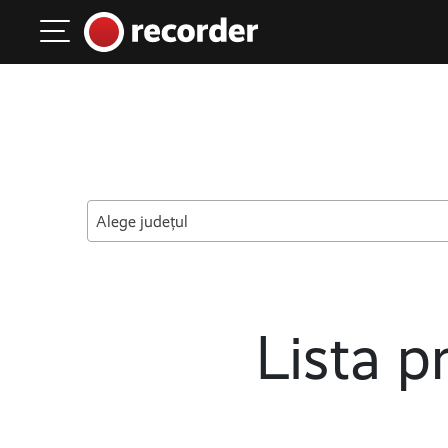
Main Navigation
Skip to content
Alege județul
Lista pr