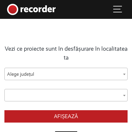
Main Navigation
Skip to content
Vezi ce proiecte sunt în desfășurare în localitatea
ta
Alege județul
AFIȘEAZĂ