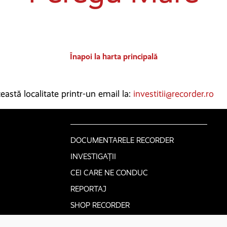
Înapoi la harta principală
astă localitate printr-un email la:
investitii@recorder.ro
DOCUMENTARELE RECORDER
INVESTIGAȚII
CEI CARE NE CONDUC
REPORTAJ
SHOP RECORDER