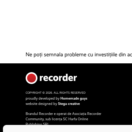
Ne poți semnala probleme cu investițiile din ace
COPYRIGHT © 2026. ALL RIGHTS RESERVED
proudly developed by
Homemade guys
website designed by
Stega creative
Brandul Recorder e operat de Asociația Recorder
Community, sub licența SC Harfa Online
Publishing SRL.