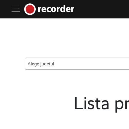
Main Navigation
Skip to content
Alege județul
Lista pr