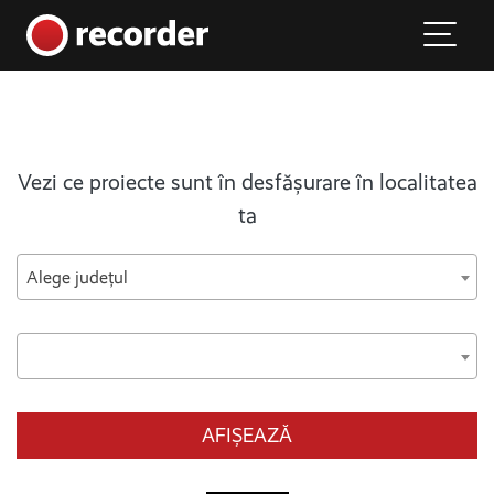
Main Navigation
Skip to content
Vezi ce proiecte sunt în desfășurare în localitatea
ta
Alege județul
AFIȘEAZĂ