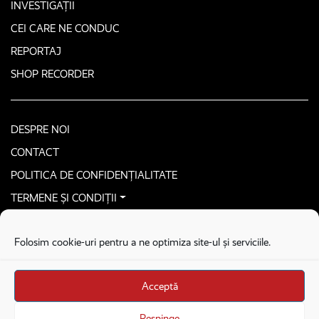
INVESTIGAȚII
CEI CARE NE CONDUC
REPORTAJ
SHOP RECORDER
DESPRE NOI
CONTACT
POLITICA DE CONFIDENȚIALITATE
TERMENE ȘI CONDIȚII
CONTACTEAZĂ-NE SECURIZAT
Folosim cookie-uri pentru a ne optimiza site-ul și serviciile.
COPYRIGHT © 2026. ALL RIGHTS RESERVED
proudly developed by
Homemade guys
Acceptă
proudly developed by
Stega creative
Brandul Recorder e operat de Asociația Recorder Community, sub licența SC
Respinge