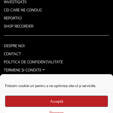
INVESTIGAȚII
CEI CARE NE CONDUC
REPORTAJ
SHOP RECORDER
DESPRE NOI
CONTACT
POLITICA DE CONFIDENȚIALITATE
TERMENE ȘI CONDIȚII
CONTACTEAZĂ-NE SECURIZAT
Folosim cookie-uri pentru a ne optimiza site-ul și serviciile.
COPYRIGHT © 2026. ALL RIGHTS RESERVED
proudly developed by
Homemade guys
Acceptă
proudly developed by
Stega creative
Brandul Recorder e operat de Asociația Recorder Community, sub licența SC
Respinge