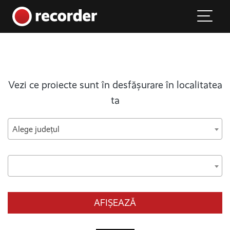
Main Navigation
Skip to content
Vezi ce proiecte sunt în desfășurare în localitatea
ta
Alege județul
AFIȘEAZĂ