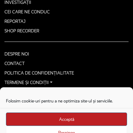
INVESTIGAȚII
CEI CARE NE CONDUC
REPORTAJ
SHOP RECORDER
DESPRE NOI
CONTACT
POLITICA DE CONFIDENȚIALITATE
TERMENE ȘI CONDIȚII
CONTACTEAZĂ-NE SECURIZAT
Folosim cookie-uri pentru a ne optimiza site-ul și serviciile.
COPYRIGHT © 2026. ALL RIGHTS RESERVED
proudly developed by
Homemade guys
Acceptă
proudly developed by
Stega creative
Brandul Recorder e operat de Asociația Recorder Community, sub licența SC
Respinge