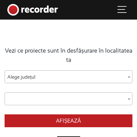
Main Navigation
Skip to content
Vezi ce proiecte sunt în desfășurare în localitatea
ta
Alege județul
AFIȘEAZĂ