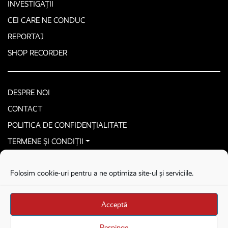
INVESTIGAȚII
CEI CARE NE CONDUC
REPORTAJ
SHOP RECORDER
DESPRE NOI
CONTACT
POLITICA DE CONFIDENȚIALITATE
TERMENE ȘI CONDIȚII
CONTACTEAZĂ-NE SECURIZAT
Folosim cookie-uri pentru a ne optimiza site-ul și serviciile.
COPYRIGHT © 2026. ALL RIGHTS RESERVED
proudly developed by
Homemade guys
Acceptă
proudly developed by
Stega creative
Brandul Recorder e operat de Asociația Recorder Community, sub licența SC
Respinge