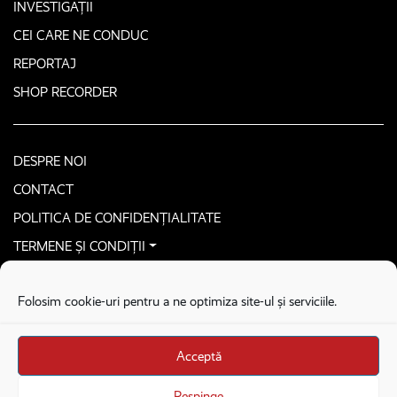
INVESTIGAȚII
CEI CARE NE CONDUC
REPORTAJ
SHOP RECORDER
DESPRE NOI
CONTACT
POLITICA DE CONFIDENȚIALITATE
TERMENE ȘI CONDIȚII
CONTACTEAZĂ-NE SECURIZAT
Folosim cookie-uri pentru a ne optimiza site-ul și serviciile.
COPYRIGHT © 2026. ALL RIGHTS RESERVED
proudly developed by
Homemade guys
Acceptă
proudly developed by
Stega creative
Brandul Recorder e operat de Asociația Recorder Community, sub licența SC
Respinge