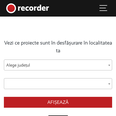
Main Navigation
Skip to content
Vezi ce proiecte sunt în desfășurare în localitatea
ta
Alege județul
AFIȘEAZĂ