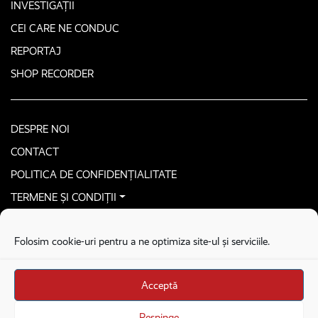
INVESTIGAȚII
CEI CARE NE CONDUC
REPORTAJ
SHOP RECORDER
DESPRE NOI
CONTACT
POLITICA DE CONFIDENȚIALITATE
TERMENE ȘI CONDIȚII
CONTACTEAZĂ-NE SECURIZAT
Folosim cookie-uri pentru a ne optimiza site-ul și serviciile.
COPYRIGHT © 2026. ALL RIGHTS RESERVED
proudly developed by
Homemade guys
Acceptă
proudly developed by
Stega creative
Brandul Recorder e operat de Asociația Recorder Community, sub licența SC
Respinge