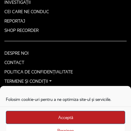
INVESTIGAȚII
CEI CARE NE CONDUC
REPORTAJ
SHOP RECORDER
DESPRE NOI
CONTACT
POLITICA DE CONFIDENȚIALITATE
TERMENE ȘI CONDIȚII
CONTACTEAZĂ-NE SECURIZAT
Folosim cookie-uri pentru a ne optimiza site-ul și serviciile.
COPYRIGHT © 2026. ALL RIGHTS RESERVED
proudly developed by
Homemade guys
Acceptă
proudly developed by
Stega creative
Brandul Recorder e operat de Asociația Recorder Community, sub licența SC
Respinge