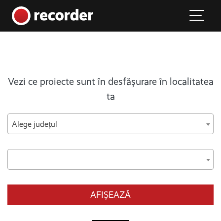
Main Navigation
Skip to content
Vezi ce proiecte sunt în desfășurare în localitatea
ta
Alege județul
AFIȘEAZĂ