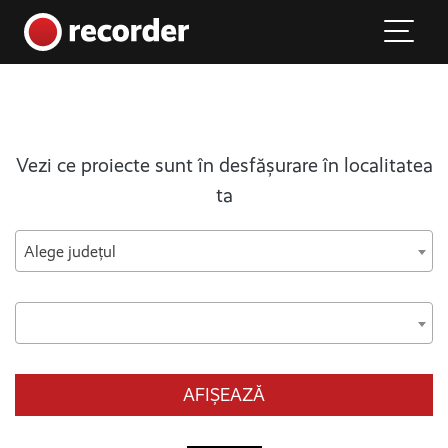
Main Navigation
Skip to content
Vezi ce proiecte sunt în desfășurare în localitatea
ta
Alege județul
AFIȘEAZĂ