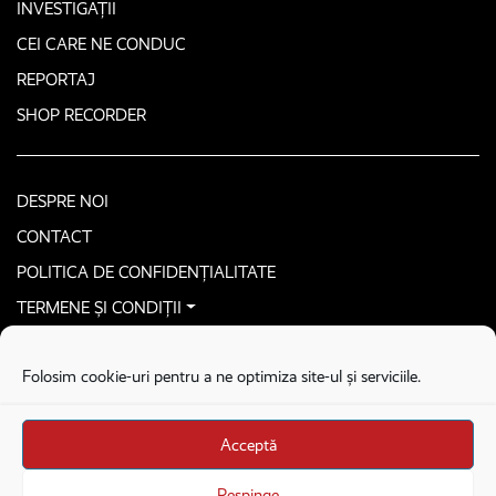
INVESTIGAȚII
CEI CARE NE CONDUC
REPORTAJ
SHOP RECORDER
DESPRE NOI
CONTACT
POLITICA DE CONFIDENȚIALITATE
TERMENE ȘI CONDIȚII
CONTACTEAZĂ-NE SECURIZAT
Folosim cookie-uri pentru a ne optimiza site-ul și serviciile.
COPYRIGHT © 2026. ALL RIGHTS RESERVED
proudly developed by
Homemade guys
Acceptă
proudly developed by
Stega creative
Brandul Recorder e operat de Asociația Recorder Community, sub licența SC
Respinge