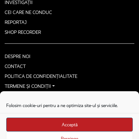
INVESTIGAȚII
CEI CARE NE CONDUC
REPORTAJ
SHOP RECORDER
DESPRE NOI
CONTACT
POLITICA DE CONFIDENȚIALITATE
TERMENE ȘI CONDIȚII
CONTACTEAZĂ-NE SECURIZAT
Folosim cookie-uri pentru a ne optimiza site-ul și serviciile.
COPYRIGHT © 2026. ALL RIGHTS RESERVED
proudly developed by
Homemade guys
Acceptă
proudly developed by
Stega creative
Brandul Recorder e operat de Asociația Recorder Community, sub licența SC
Respinge