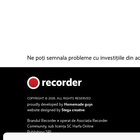
Ne poți semnala probleme cu investițiile din ace
COPYRIGHT © 2026. ALL RIGHTS RESERVED
proudly developed by
Homemade guys
website designed by
Stega creative
Brandul Recorder e operat de Asociația Recorder
Community, sub licența SC Harfa Online
Publishing SRL.