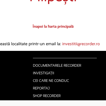
Înapoi la harta principală
astă localitate printr-un email la:
investitii@recorder.ro
DOCUMENTARELE RECORDER
INVESTIGAȚII
CEI CARE NE CONDUC
REPORTAJ
SHOP RECORDER