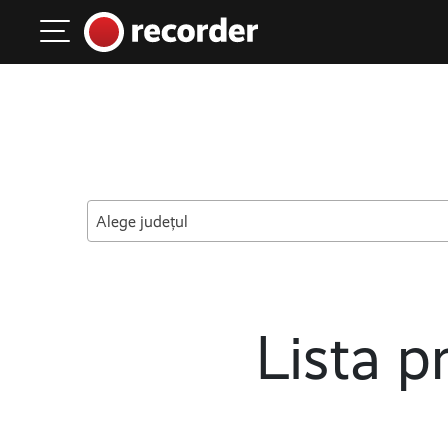
Main Navigation
Skip to content
Alege județul
Lista pr