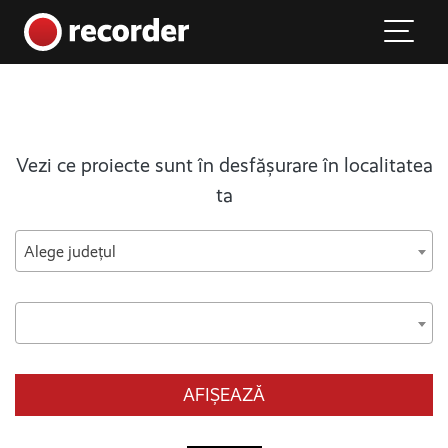
Main Navigation
Skip to content
Vezi ce proiecte sunt în desfășurare în localitatea
ta
Alege județul
AFIȘEAZĂ