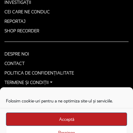
INVESTIGAȚII
CEI CARE NE CONDUC
REPORTAJ
SHOP RECORDER
DESPRE NOI
CONTACT
POLITICA DE CONFIDENȚIALITATE
TERMENE ȘI CONDIȚII
CONTACTEAZĂ-NE SECURIZAT
Folosim cookie-uri pentru a ne optimiza site-ul și serviciile.
COPYRIGHT © 2026. ALL RIGHTS RESERVED
proudly developed by
Homemade guys
Acceptă
proudly developed by
Stega creative
Brandul Recorder e operat de Asociația Recorder Community, sub licența SC
Respinge