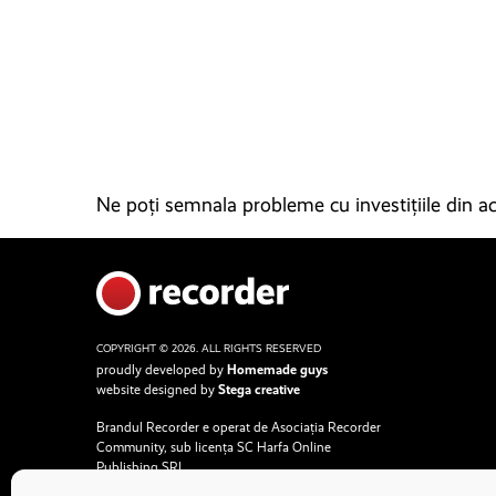
Ne poți semnala probleme cu investițiile din ace
COPYRIGHT © 2026. ALL RIGHTS RESERVED
proudly developed by
Homemade guys
website designed by
Stega creative
Brandul Recorder e operat de Asociația Recorder
Community, sub licența SC Harfa Online
Publishing SRL.