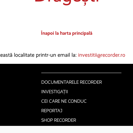
Înapoi la harta principală
astă localitate printr-un email la:
investitii@recorder.ro
DOCUMENTARELE RECORDER
INVESTIGAȚII
CEI CARE NE CONDUC
REPORTAJ
SHOP RECORDER