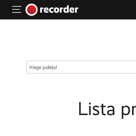
Main Navigation
Skip to content
Alege județul
Lista pr