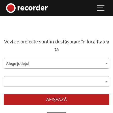
Main Navigation
Skip to content
Vezi ce proiecte sunt în desfășurare în localitatea
ta
Alege județul
AFIȘEAZĂ