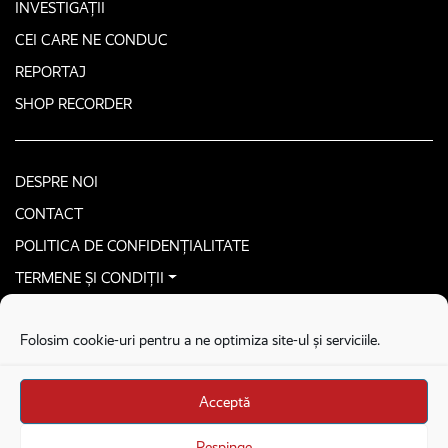
INVESTIGAȚII
CEI CARE NE CONDUC
REPORTAJ
SHOP RECORDER
DESPRE NOI
CONTACT
POLITICA DE CONFIDENȚIALITATE
TERMENE ȘI CONDIȚII
CONTACTEAZĂ-NE SECURIZAT
Folosim cookie-uri pentru a ne optimiza site-ul și serviciile.
COPYRIGHT © 2026. ALL RIGHTS RESERVED
proudly developed by
Homemade guys
Acceptă
proudly developed by
Stega creative
Brandul Recorder e operat de Asociația Recorder Community, sub licența SC
Respinge