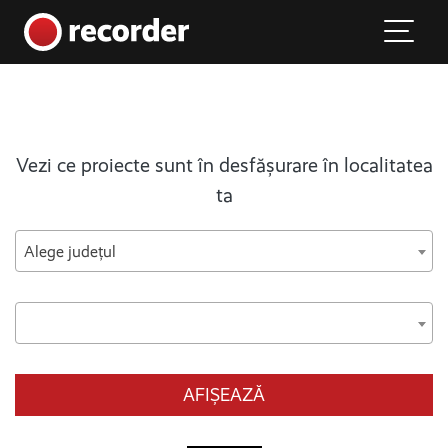
Main Navigation
Skip to content
Vezi ce proiecte sunt în desfășurare în localitatea
ta
Alege județul
AFIȘEAZĂ