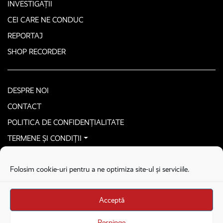
INVESTIGAȚII
CEI CARE NE CONDUC
REPORTAJ
SHOP RECORDER
DESPRE NOI
CONTACT
POLITICA DE CONFIDENȚIALITATE
TERMENE ȘI CONDIȚII
CONTACTEAZĂ-NE SECURIZAT
Folosim cookie-uri pentru a ne optimiza site-ul și serviciile.
COPYRIGHT © 2026. ALL RIGHTS RESERVED
proudly developed by
Homemade guys
Acceptă
proudly developed by
Stega creative
Brandul Recorder e operat de Asociația Recorder Community, sub licența SC
Respinge