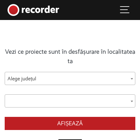
Main Navigation
Skip to content
Vezi ce proiecte sunt în desfășurare în localitatea
ta
Alege județul
AFIȘEAZĂ