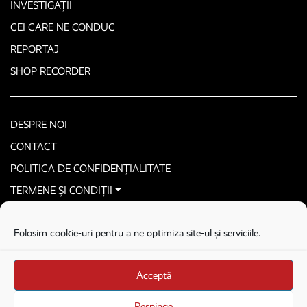
INVESTIGAȚII
CEI CARE NE CONDUC
REPORTAJ
SHOP RECORDER
DESPRE NOI
CONTACT
POLITICA DE CONFIDENȚIALITATE
TERMENE ȘI CONDIȚII
CONTACTEAZĂ-NE SECURIZAT
Folosim cookie-uri pentru a ne optimiza site-ul și serviciile.
COPYRIGHT © 2026. ALL RIGHTS RESERVED
proudly developed by
Homemade guys
Acceptă
proudly developed by
Stega creative
Brandul Recorder e operat de Asociația Recorder Community, sub licența SC
Respinge