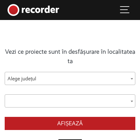
Main Navigation
Skip to content
Vezi ce proiecte sunt în desfășurare în localitatea
ta
Alege județul
AFIȘEAZĂ