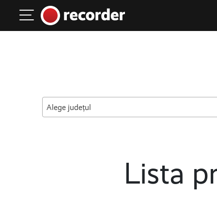
Main Navigation
Skip to content
Alege județul
Lista pr