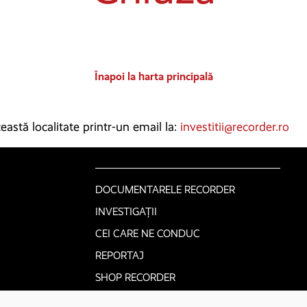
Înapoi la harta principală
astă localitate printr-un email la:
investitii@recorder.ro
DOCUMENTARELE RECORDER
INVESTIGAȚII
CEI CARE NE CONDUC
REPORTAJ
SHOP RECORDER