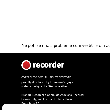
Ne poți semnala probleme cu investițiile din ace
COPYRIGHT © 2026. ALL RIGHTS RESERVED
proudly developed by
Homemade guys
website designed by
Stega creative
Brandul Recorder e operat de Asociația Recorder
Community, sub licența SC Harfa Online
Publishing SRL.