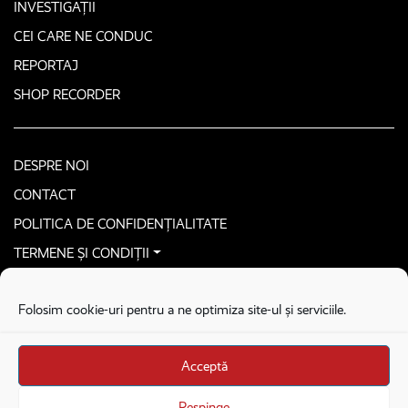
INVESTIGAȚII
CEI CARE NE CONDUC
REPORTAJ
SHOP RECORDER
DESPRE NOI
CONTACT
POLITICA DE CONFIDENȚIALITATE
TERMENE ȘI CONDIȚII
CONTACTEAZĂ-NE SECURIZAT
Folosim cookie-uri pentru a ne optimiza site-ul și serviciile.
COPYRIGHT © 2026. ALL RIGHTS RESERVED
proudly developed by
Homemade guys
Acceptă
proudly developed by
Stega creative
Brandul Recorder e operat de Asociația Recorder Community, sub licența SC
Respinge