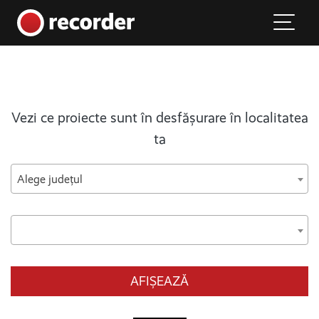
Main Navigation
Skip to content
Vezi ce proiecte sunt în desfășurare în localitatea
ta
Alege județul
AFIȘEAZĂ