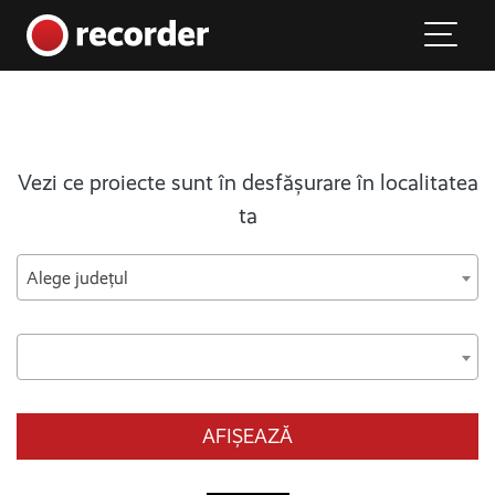
Main Navigation
Skip to content
Vezi ce proiecte sunt în desfășurare în localitatea
ta
Alege județul
AFIȘEAZĂ