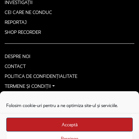
INVESTIGAȚII
CEI CARE NE CONDUC
REPORTAJ
SHOP RECORDER
DESPRE NOI
CONTACT
POLITICA DE CONFIDENȚIALITATE
TERMENE ȘI CONDIȚII
CONTACTEAZĂ-NE SECURIZAT
Folosim cookie-uri pentru a ne optimiza site-ul și serviciile.
COPYRIGHT © 2026. ALL RIGHTS RESERVED
proudly developed by
Homemade guys
Acceptă
proudly developed by
Stega creative
Brandul Recorder e operat de Asociația Recorder Community, sub licența SC
Respinge