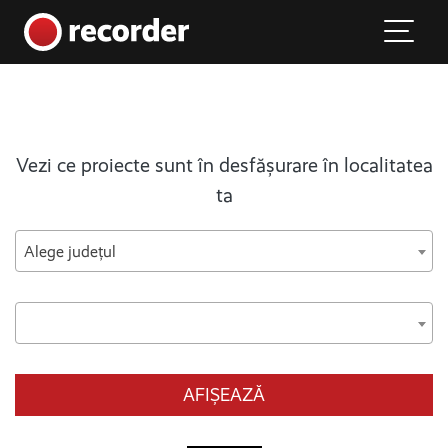
Main Navigation
Skip to content
Vezi ce proiecte sunt în desfășurare în localitatea
ta
Alege județul
AFIȘEAZĂ