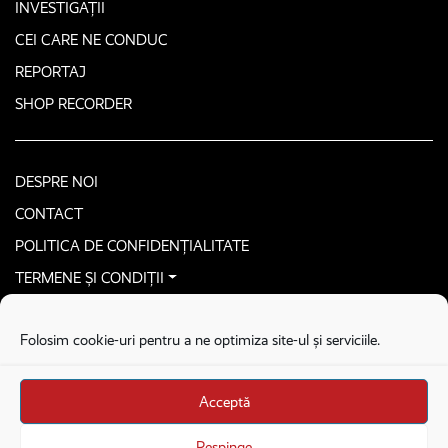
INVESTIGAȚII
CEI CARE NE CONDUC
REPORTAJ
SHOP RECORDER
DESPRE NOI
CONTACT
POLITICA DE CONFIDENȚIALITATE
TERMENE ȘI CONDIȚII
CONTACTEAZĂ-NE SECURIZAT
Folosim cookie-uri pentru a ne optimiza site-ul și serviciile.
COPYRIGHT © 2026. ALL RIGHTS RESERVED
proudly developed by
Homemade guys
Acceptă
proudly developed by
Stega creative
Brandul Recorder e operat de Asociația Recorder Community, sub licența SC
Respinge