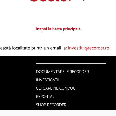
Înapoi la harta principală
astă localitate printr-un email la:
investitii@recorder.ro
DOCUMENTARELE RECORDER
INVESTIGAȚII
CEI CARE NE CONDUC
REPORTAJ
SHOP RECORDER