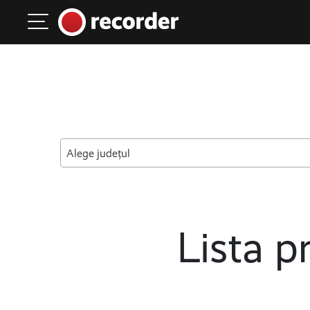
Main Navigation
Skip to content
Alege județul
Lista pr