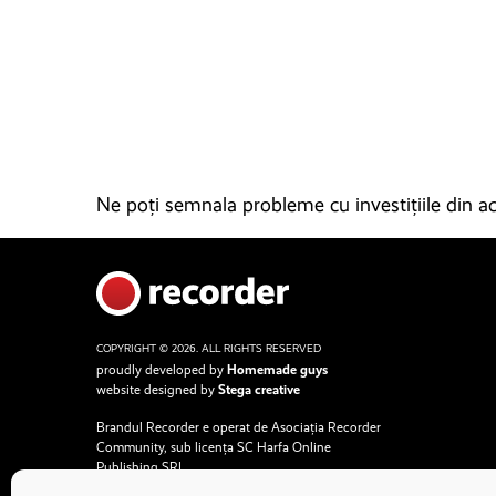
Ne poți semnala probleme cu investițiile din ace
COPYRIGHT © 2026. ALL RIGHTS RESERVED
proudly developed by
Homemade guys
website designed by
Stega creative
Brandul Recorder e operat de Asociația Recorder
Community, sub licența SC Harfa Online
Publishing SRL.