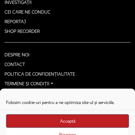
INVESTIGAȚII
CEI CARE NE CONDUC
REPORTAJ
SHOP RECORDER
DESPRE NOI
CONTACT
POLITICA DE CONFIDENȚIALITATE
TERMENE ȘI CONDIȚII
CONTACTEAZĂ-NE SECURIZAT
Folosim cookie-uri pentru a ne optimiza site-ul și serviciile.
COPYRIGHT © 2026. ALL RIGHTS RESERVED
proudly developed by
Homemade guys
Acceptă
proudly developed by
Stega creative
Brandul Recorder e operat de Asociația Recorder Community, sub licența SC
Respinge