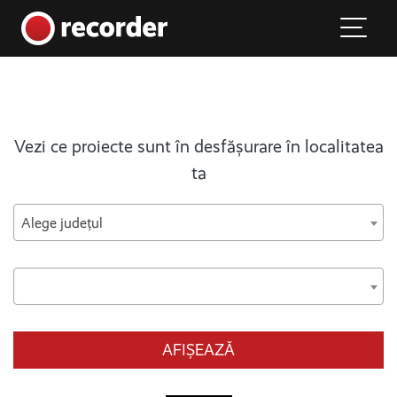
Main Navigation
Skip to content
Vezi ce proiecte sunt în desfășurare în localitatea
ta
Alege județul
AFIȘEAZĂ