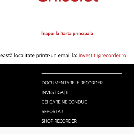
Înapoi la harta principală
astă localitate printr-un email la:
investitii@recorder.ro
DOCUMENTARELE RECORDER
INVESTIGAȚII
CEI CARE NE CONDUC
REPORTAJ
SHOP RECORDER