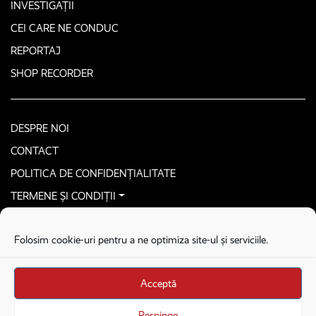
INVESTIGAȚII
CEI CARE NE CONDUC
REPORTAJ
SHOP RECORDER
DESPRE NOI
CONTACT
POLITICA DE CONFIDENȚIALITATE
TERMENE ȘI CONDIȚII
CONTACTEAZĂ-NE SECURIZAT
Folosim cookie-uri pentru a ne optimiza site-ul și serviciile.
COPYRIGHT © 2026. ALL RIGHTS RESERVED
proudly developed by
Homemade guys
Acceptă
proudly developed by
Stega creative
Brandul Recorder e operat de Asociația Recorder Community, sub licența SC
Respinge