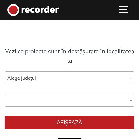
Main Navigation
Skip to content
Vezi ce proiecte sunt în desfășurare în localitatea
ta
Alege județul
AFIȘEAZĂ