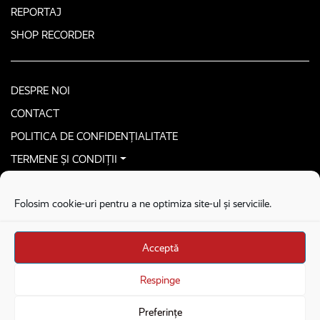
REPORTAJ
SHOP RECORDER
DESPRE NOI
CONTACT
POLITICA DE CONFIDENȚIALITATE
TERMENE ȘI CONDIȚII
CONTACTEAZĂ-NE SECURIZAT
Folosim cookie-uri pentru a ne optimiza site-ul și serviciile.
COPYRIGHT © 2026. ALL RIGHTS RESERVED
proudly developed by
Homemade guys
Acceptă
proudly developed by
Stega creative
Brandul Recorder e operat de Asociația Recorder Community, sub licența SC
Respinge
Harfa Online Publishing SRL.
Preferințe
Veniturile din donații sunt administrate de Asociația Recorder Community