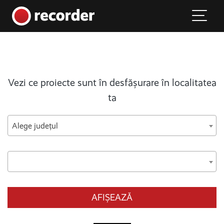
Main Navigation
Skip to content
Vezi ce proiecte sunt în desfășurare în localitatea
ta
Alege județul
AFIȘEAZĂ