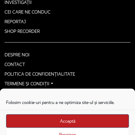
INVESTIGAȚII
CEI CARE NE CONDUC
REPORTAJ
SHOP RECORDER
DESPRE NOI
CONTACT
POLITICA DE CONFIDENȚIALITATE
TERMENE ȘI CONDIȚII
CONTACTEAZĂ-NE SECURIZAT
Folosim cookie-uri pentru a ne optimiza site-ul și serviciile.
COPYRIGHT © 2026. ALL RIGHTS RESERVED
proudly developed by
Homemade guys
Acceptă
proudly developed by
Stega creative
Brandul Recorder e operat de Asociația Recorder Community, sub licența SC
Respinge