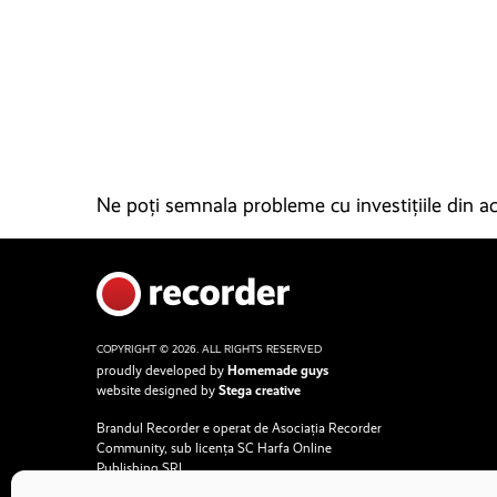
Ne poți semnala probleme cu investițiile din ace
COPYRIGHT © 2026. ALL RIGHTS RESERVED
proudly developed by
Homemade guys
website designed by
Stega creative
Brandul Recorder e operat de Asociația Recorder
Community, sub licența SC Harfa Online
Publishing SRL.