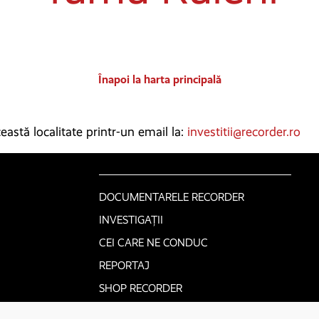
Înapoi la harta principală
astă localitate printr-un email la:
investitii@recorder.ro
DOCUMENTARELE RECORDER
INVESTIGAȚII
CEI CARE NE CONDUC
REPORTAJ
SHOP RECORDER