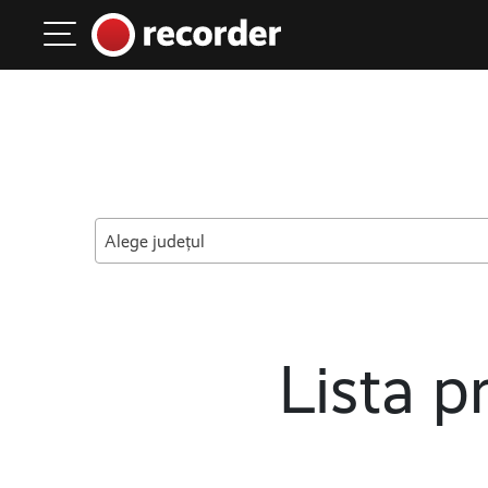
Main Navigation
Skip to content
Alege județul
Lista pr