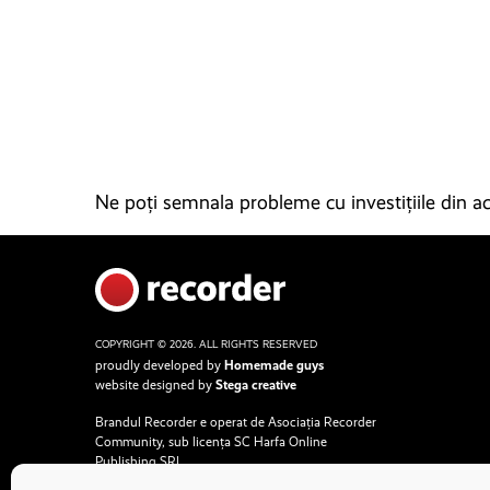
Ne poți semnala probleme cu investițiile din ace
COPYRIGHT © 2026. ALL RIGHTS RESERVED
proudly developed by
Homemade guys
website designed by
Stega creative
Brandul Recorder e operat de Asociația Recorder
Community, sub licența SC Harfa Online
Publishing SRL.