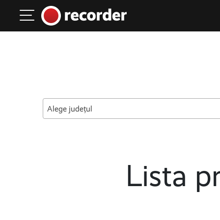
Main Navigation
Skip to content
Alege județul
Lista pr