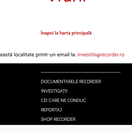
Înapoi la harta principală
astă localitate printr-un email la:
investitii@recorder.ro
DOCUMENTARELE RECORDER
INVESTIGAȚII
CEI CARE NE CONDUC
REPORTAJ
SHOP RECORDER