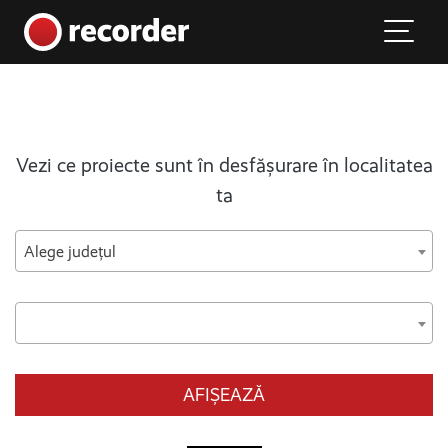
Main Navigation
Skip to content
Vezi ce proiecte sunt în desfășurare în localitatea
ta
Alege județul
AFIȘEAZĂ