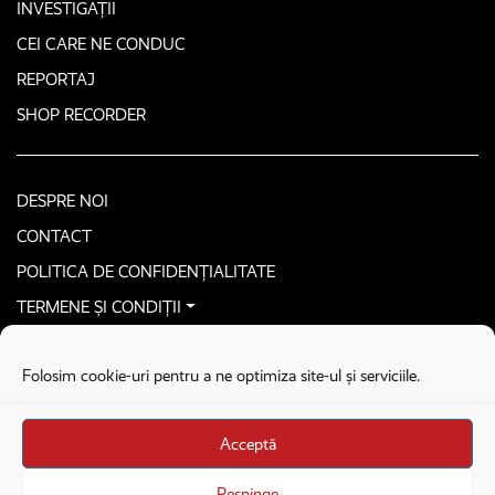
INVESTIGAȚII
CEI CARE NE CONDUC
REPORTAJ
SHOP RECORDER
DESPRE NOI
CONTACT
POLITICA DE CONFIDENȚIALITATE
TERMENE ȘI CONDIȚII
CONTACTEAZĂ-NE SECURIZAT
Folosim cookie-uri pentru a ne optimiza site-ul și serviciile.
COPYRIGHT © 2026. ALL RIGHTS RESERVED
proudly developed by
Homemade guys
Acceptă
proudly developed by
Stega creative
Brandul Recorder e operat de Asociația Recorder Community, sub licența SC
Respinge