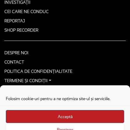
INVESTIGAȚII
CEI CARE NE CONDUC
REPORTAJ
SHOP RECORDER
DESPRE NOI
CONTACT
POLITICA DE CONFIDENȚIALITATE
TERMENE ȘI CONDIȚII
CONTACTEAZĂ-NE SECURIZAT
Folosim cookie-uri pentru a ne optimiza site-ul și serviciile.
COPYRIGHT © 2026. ALL RIGHTS RESERVED
proudly developed by
Homemade guys
Acceptă
proudly developed by
Stega creative
Brandul Recorder e operat de Asociația Recorder Community, sub licența SC
Respinge