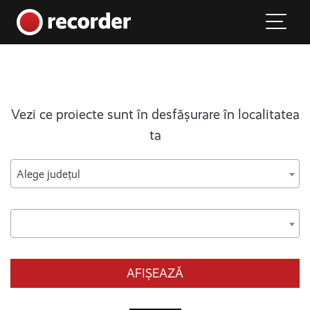
Main Navigation
Skip to content
Vezi ce proiecte sunt în desfășurare în localitatea
ta
Alege județul
AFIȘEAZĂ