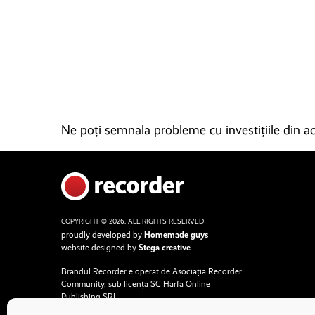
Ne poți semnala probleme cu investițiile din ace
COPYRIGHT © 2026. ALL RIGHTS RESERVED
proudly developed by
Homemade guys
website designed by
Stega creative
Brandul Recorder e operat de Asociația Recorder
Community, sub licența SC Harfa Online
Publishing SRL.