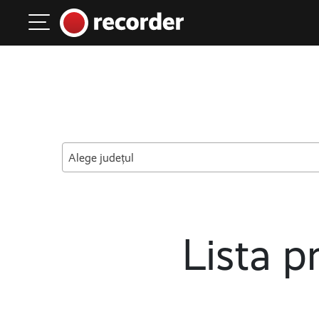
Main Navigation
Skip to content
Alege județul
Lista pr