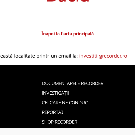
Înapoi la harta principală
astă localitate printr-un email la:
investitii@recorder.ro
DOCUMENTARELE RECORDER
INVESTIGAȚII
CEI CARE NE CONDUC
REPORTAJ
SHOP RECORDER