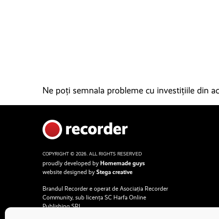
Ne poți semnala probleme cu investițiile din ace
COPYRIGHT © 2026. ALL RIGHTS RESERVED
proudly developed by
Homemade guys
website designed by
Stega creative
Brandul Recorder e operat de Asociația Recorder
Community, sub licența SC Harfa Online
Publishing SRL.