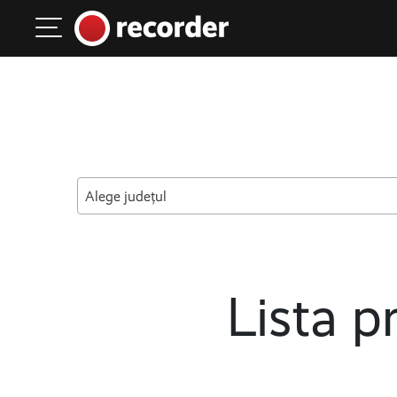
Main Navigation
Skip to content
Alege județul
Lista pr