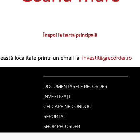
Înapoi la harta principală
astă localitate printr-un email la:
investitii@recorder.ro
DOCUMENTARELE RECORDER
INVESTIGAȚII
CEI CARE NE CONDUC
REPORTAJ
SHOP RECORDER