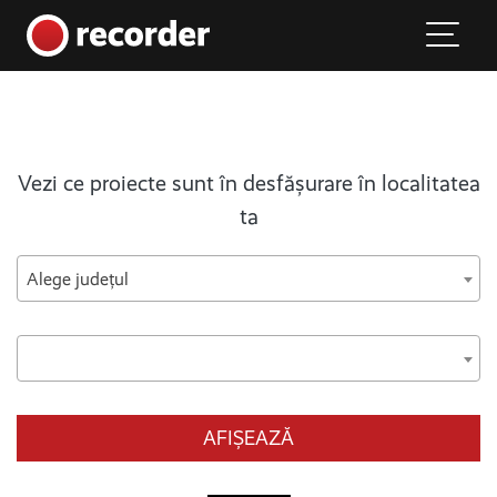
Main Navigation
Skip to content
Vezi ce proiecte sunt în desfășurare în localitatea
ta
Alege județul
AFIȘEAZĂ