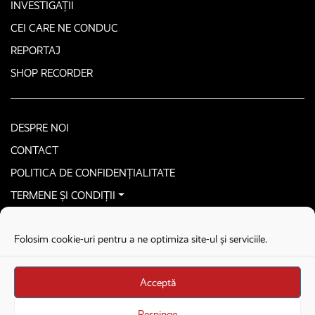
INVESTIGAȚII
CEI CARE NE CONDUC
REPORTAJ
SHOP RECORDER
DESPRE NOI
CONTACT
POLITICA DE CONFIDENȚIALITATE
TERMENE ȘI CONDIȚII
CONTACTEAZĂ-NE SECURIZAT
Folosim cookie-uri pentru a ne optimiza site-ul și serviciile.
COPYRIGHT © 2026. ALL RIGHTS RESERVED
proudly developed by
Homemade guys
Acceptă
proudly developed by
Stega creative
Brandul Recorder e operat de Asociația Recorder Community, sub licența SC
Respinge