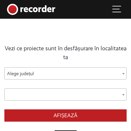
Main Navigation
Skip to content
Vezi ce proiecte sunt în desfășurare în localitatea
ta
Alege județul
AFIȘEAZĂ