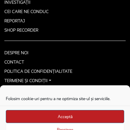
INVESTIGAȚII
CEI CARE NE CONDUC
REPORTAJ
SHOP RECORDER
DESPRE NOI
CONTACT
POLITICA DE CONFIDENȚIALITATE
TERMENE ȘI CONDIȚII
CONTACTEAZĂ-NE SECURIZAT
Folosim cookie-uri pentru a ne optimiza site-ul și serviciile.
COPYRIGHT © 2026. ALL RIGHTS RESERVED
proudly developed by
Homemade guys
Acceptă
proudly developed by
Stega creative
Brandul Recorder e operat de Asociația Recorder Community, sub licența SC
Respinge