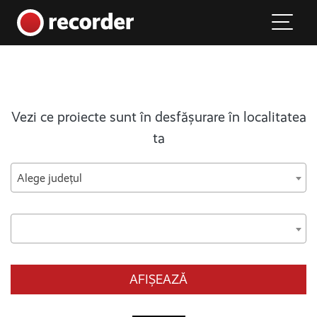
Main Navigation
Skip to content
Vezi ce proiecte sunt în desfășurare în localitatea
ta
Alege județul
AFIȘEAZĂ