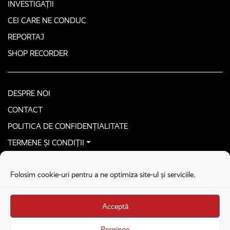
INVESTIGAȚII
CEI CARE NE CONDUC
REPORTAJ
SHOP RECORDER
DESPRE NOI
CONTACT
POLITICA DE CONFIDENȚIALITATE
TERMENE ȘI CONDIȚII
CONTACTEAZĂ-NE SECURIZAT
Folosim cookie-uri pentru a ne optimiza site-ul și serviciile.
COPYRIGHT © 2026. ALL RIGHTS RESERVED
proudly developed by
Homemade guys
Acceptă
proudly developed by
Stega creative
Brandul Recorder e operat de Asociația Recorder Community, sub licența SC
Respinge