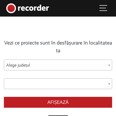
Main Navigation
Skip to content
Vezi ce proiecte sunt în desfășurare în localitatea
ta
Alege județul
AFIȘEAZĂ