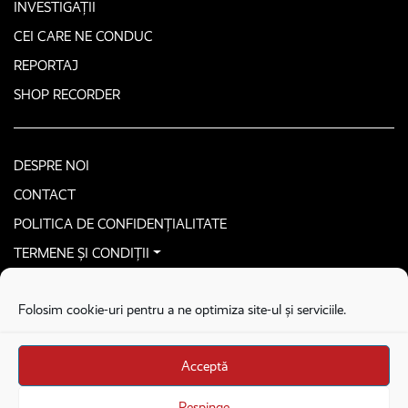
INVESTIGAȚII
CEI CARE NE CONDUC
REPORTAJ
SHOP RECORDER
DESPRE NOI
CONTACT
POLITICA DE CONFIDENȚIALITATE
TERMENE ȘI CONDIȚII
CONTACTEAZĂ-NE SECURIZAT
Folosim cookie-uri pentru a ne optimiza site-ul și serviciile.
COPYRIGHT © 2026. ALL RIGHTS RESERVED
proudly developed by
Homemade guys
Acceptă
proudly developed by
Stega creative
Brandul Recorder e operat de Asociația Recorder Community, sub licența SC
Respinge