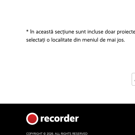
* în această secțiune sunt incluse doar proiectel
selectați o localitate din meniul de mai jos.
COPYRIGHT © 2026. ALL RIGHTS RESERVED