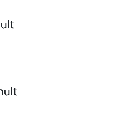
ult
mult