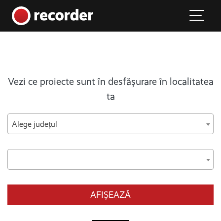
Main Navigation
Skip to content
Vezi ce proiecte sunt în desfășurare în localitatea
ta
Alege județul
AFIȘEAZĂ