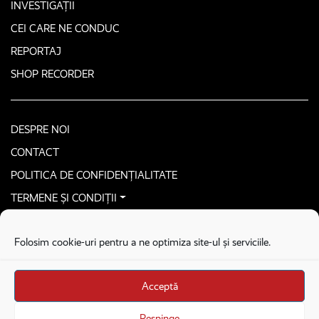
INVESTIGAȚII
CEI CARE NE CONDUC
REPORTAJ
SHOP RECORDER
DESPRE NOI
CONTACT
POLITICA DE CONFIDENȚIALITATE
TERMENE ȘI CONDIȚII
CONTACTEAZĂ-NE SECURIZAT
Folosim cookie-uri pentru a ne optimiza site-ul și serviciile.
COPYRIGHT © 2026. ALL RIGHTS RESERVED
proudly developed by
Homemade guys
Acceptă
proudly developed by
Stega creative
Brandul Recorder e operat de Asociația Recorder Community, sub licența SC
Respinge