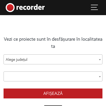
Main Navigation
Skip to content
Vezi ce proiecte sunt în desfășurare în localitatea
ta
Alege județul
AFIȘEAZĂ